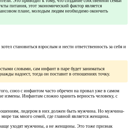
ители. Это приводит к тому, что создание собственной семьи
укты питания, этот экономический фактор является
нансовом плане, молодым людям необходимо окончить
хотел становиться взрослым и нести ответственность за себя и
остыми словами, сам инфант в паре будет заниматься
днажды надоест, тогда он поставит в отношениях точку.
того, союз с инфантом часто обречен на провал уже в самом
ые измены. Инфантам сложно хранить верность человеку, с
ношениям, лидером в них должен быть мужчина. Но мужчина-
мире так много семей, где главной является женщина.
и чаще уходят мужчины, а не женщины. Это тоже признак