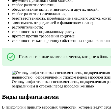
неумение признавать свои ошибки;
слабое развитие эмпатии;
обесценивание заслуг и значимости других людей;
слабое развитие целеполагания;
безответственность, преобладание внешнего локуса контр
зависимость от родителей в финансовом плане;
расточительность;
склонность к неоправданному риску;
протест против требований социума;
склонность искать причину собственных неудач во внеш
Психологи в ходе выявили качества, которые в бол
Основу инфантилизма составляет лень, подкрепленная р
безразличием и страхом перед взрослой жизнью
Виды инфантилизма
В психологии принято взрослых личностей, которые ведут себ