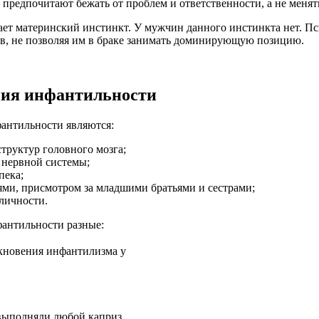
 предпочитают бежать от проблем и ответственности, а не менят
ет материнский инстинкт. У мужчин данного инстинкта нет. Пси
, не позволяя им в браке занимать доминирующую позицию.
ия инфантильности
антильности являются:
труктур головного мозга;
 нервной системы;
пека;
ми, присмотром за младшими братьями и сестрами;
личности.
фантильности разные:
новения инфантилизма у
выполняли любой каприз