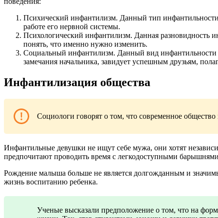
поведения:
Психический инфантилизм. Данный тип инфантильности яв
работе его нервной системы.
Психологический инфантилизм. Данная разновидность инф
понять, что именно нужно изменить.
Социальный инфантилизм. Данный вид инфантильности п
замечания начальника, завидует успешным друзьям, пола
Инфантилизация общества
Социологи говорят о том, что современное общество
Инфантильные девушки не ищут себе мужа, они хотят независи
предпочитают проводить время с легкодоступными барышнями
Рождение малыша больше не является долгожданным и значимы
жизнь воспитанию ребенка.
Ученые высказали предположение о том, что на фор