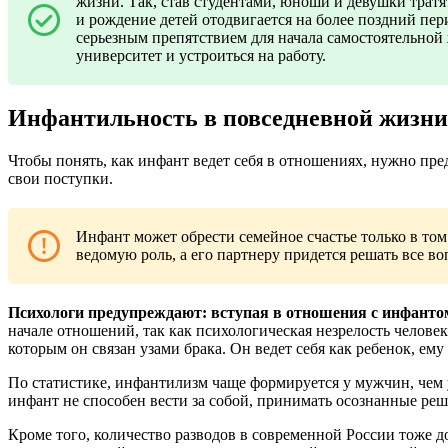
жизни. Так, став студентами, юноши и девушки тратя
и рождение детей отодвигается на более поздний пер
серьезным препятствием для начала самостоятельно
университет и устроиться на работу.
Инфантильность в повседневной жизни
Чтобы понять, как инфант ведет себя в отношениях, нужно пред
свои поступки.
Инфант может обрести семейное счастье только в том 
ведомую роль, а его партнеру придется решать все во
Психологи предупреждают: вступая в отношения с инфанто
начале отношений, так как психологическая незрелость челове
которым он связан узами брака. Он ведет себя как ребенок, ем
По статистике, инфантилизм чаще формируется у мужчин, чем
инфант не способен вести за собой, принимать осознанные реш
Кроме того, количество разводов в современной России тоже д