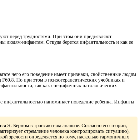
суют перед трудностями. При этом они предъявляют
ны людям-инфантам. Откуда берется инфантильность и как ее
тате чего его поведение имеет признаки, свойственные людям
 F60.8. Но при этом в психотерапевтических учебниках и
нфантильности, так как специфичных патологических
с инфантильностью напоминает поведение ребенка. Инфанты
я Э. Берном в трансактном анализе. Согласно его теории,
рактеризует стремление человека контролировать ситуацию),
кой зрелости определяется по тому, насколько гармоничных