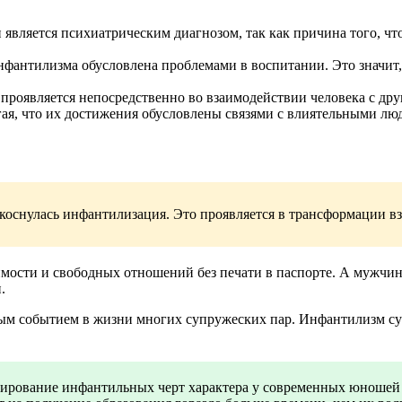
ляется психиатрическим диагнозом, так как причина того, что ч
антилизма обусловлена проблемами в воспитании. Это значит, 
роявляется непосредственно во взаимодействии человека с дру
гая, что их достижения обусловлены связями с влиятельными лю
 коснулась инфантилизация. Это проявляется в трансформации вз
мости и свободных отношений без печати в паспорте. А мужчин
.
м событием в жизни многих супружеских пар. Инфантилизм супр
мирование инфантильных черт характера у современных юношей