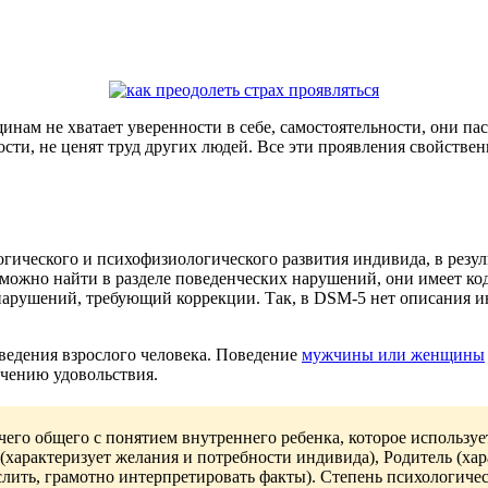
нам не хватает уверенности в себе, самостоятельности, они па
ти, не ценят труд других людей. Все эти проявления свойствен
ческого и психофизиологического развития индивида, в резуль
ожно найти в разделе поведенческих нарушений, они имеет код
нарушений, требующий коррекции. Так, в DSM‑5 нет описания и
едения взрослого человека. Поведение
мужчины или женщины
лучению удовольствия.
о общего с понятием внутреннего ребенка, которое используетс
(характеризует желания и потребности индивида), Родитель (ха
лить, грамотно интерпретировать факты). Степень психологичес