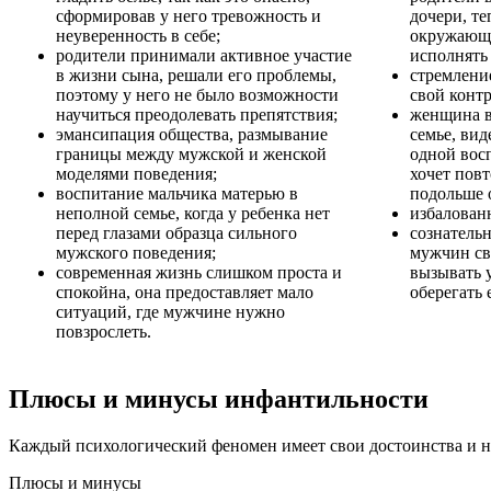
сформировав у него тревожность и
дочери, те
неуверенность в себе;
окружающи
родители принимали активное участие
исполнять 
в жизни сына, решали его проблемы,
стремлени
поэтому у него не было возможности
свой контр
научиться преодолевать препятствия;
женщина в
эмансипация общества, размывание
семье, вид
границы между мужской и женской
одной вос
моделями поведения;
хочет повт
воспитание мальчика матерью в
подольше 
неполной семье, когда у ребенка нет
избалован
перед глазами образца сильного
сознатель
мужского поведения;
мужчин св
современная жизнь слишком проста и
вызывать у
спокойна, она предоставляет мало
оберегать 
ситуаций, где мужчине нужно
повзрослеть.
Плюсы и минусы инфантильности
Каждый психологический феномен имеет свои достоинства и не
Плюсы и минусы