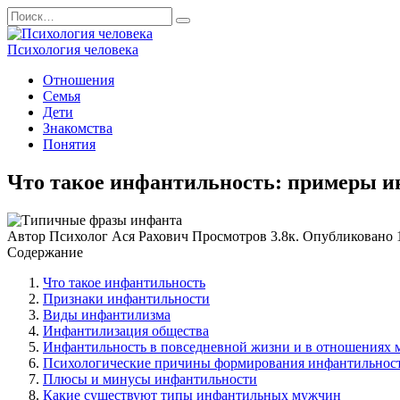
Перейти
Search
к
for:
содержанию
Психология человека
Отношения
Семья
Дети
Знакомства
Понятия
Что такое инфантильность: примеры 
Автор
Психолог Ася Рахович
Просмотров
3.8к.
Опубликовано
Содержание
Что такое инфантильность
Признаки инфантильности
Виды инфантилизма
Инфантилизация общества
Инфантильность в повседневной жизни и в отношениях
Психологические причины формирования инфантильнос
Плюсы и минусы инфантильности
Какие существуют типы инфантильных мужчин