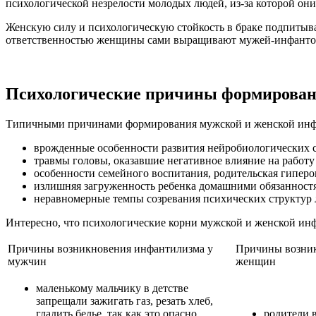
психологической незрелости молодых людей, из-за которой они
Женскую силу и психологическую стойкость в браке подпитыва
ответственностью женщины сами выращивают мужей-инфантов
Психологические причины формирован
Типичными причинами формирования мужской и женской инф
врожденные особенности развития нейробиологических с
травмы головы, оказавшие негативное влияние на работу
особенности семейного воспитания, родительская гиперо
излишняя загруженность ребенка домашними обязанностя
неравномерные темпы созревания психических структур 
Интересно, что психологические корни мужской и женской ин
Причины возникновения инфантилизма у
Причины возник
мужчин
женщин
маленькому мальчику в детстве
запрещали зажигать газ, резать хлеб,
гладить белье, так как это опасно,
родители 