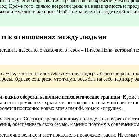
т на получение образования гораздо больше времени ,чем их род
иод. Кроме того, сильно возросли цены на недвижимость и прод
й жизни мужчин и женщин. Чтобы не зависеть от родителей в фи
 и в отношениях между людьми
ставить известного сказочного героя – Питера Пэна, который не 
случае, если он найдет себе спутника-лидера. Если говорить пр
просы. Однако есть риск, что тянуть весь быт на себе партнеру о
м, важно оберегать личные психологические границы
. Кроме 
ка и его стремление к яркой жизни толкают его на многочисленн
у хочется постоянно новых впечатлений, новых «игрушек».
 у женщин. Согласно традиционному подходу к супружеским от
ения, обеспечивать свою семью. Именно поэтому в современном 
остаточно велико, и этот показатель продолжает расти. Из семь