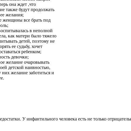
перь она ждет ,что
е также будут продолжать
ее желания;
е женщины все брать под
оль;
оспитывалась в неполной
ела, как матери было тяжело
питывать детей, поэтому не
орять ее судьбу, хочет
оставаться ребенком;
ность девочки;
ное желание очаровывать
оей детской наивностью,
 них желание заботиться и
ее.
достатки. У инфантильного человека есть не только отрицатель