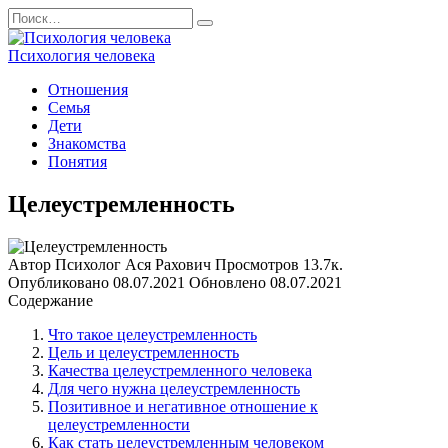
Перейти
Search
к
for:
содержанию
Психология человека
Отношения
Семья
Дети
Знакомства
Понятия
Целеустремленность
Автор
Психолог Ася Рахович
Просмотров
13.7к.
Опубликовано
08.07.2021
Обновлено
08.07.2021
Содержание
Что такое целеустремленность
Цель и целеустремленность
Качества целеустремленного человека
Для чего нужна целеустремленность
Позитивное и негативное отношение к
целеустремленности
Как стать целеустремленным человеком