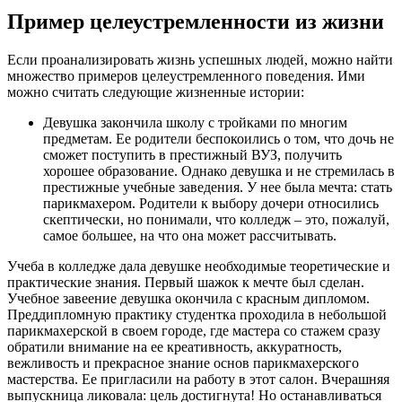
Пример целеустремленности из жизни
Если проанализировать жизнь успешных людей, можно найти
множество примеров целеустремленного поведения. Ими
можно считать следующие жизненные истории:
Девушка закончила школу с тройками по многим
предметам. Ее родители беспокоились о том, что дочь не
сможет поступить в престижный ВУЗ, получить
хорошее образование. Однако девушка и не стремилась в
престижные учебные заведения. У нее была мечта: стать
парикмахером. Родители к выбору дочери относились
скептически, но понимали, что колледж – это, пожалуй,
самое большее, на что она может рассчитывать.
Учеба в колледже дала девушке необходимые теоретические и
практические знания. Первый шажок к мечте был сделан.
Учебное завеение девушка окончила с красным дипломом.
Преддипломную практику студентка проходила в небольшой
парикмахерской в своем городе, где мастера со стажем сразу
обратили внимание на ее креативность, аккуратность,
вежливость и прекрасное знание основ парикмахерского
мастерства. Ее пригласили на работу в этот салон. Вчерашняя
выпускница ликовала: цель достигнута! Но останавливаться