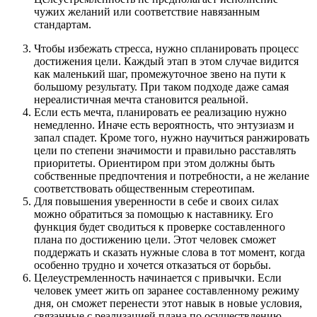
чужих желаний или соответствие навязанным
стандартам.
Чтобы избежать стресса, нужно спланировать процесс
достижения цели. Каждый этап в этом случае видится
как маленький шаг, промежуточное звено на пути к
большому результату. При таком подходе даже самая
нереалистичная мечта становится реальной.
Если есть мечта, планировать ее реализацию нужно
немедленно. Иначе есть вероятность, что энтузиазм и
запал спадет. Кроме того, нужно научиться ранжировать
цели по степени значимости и правильно расставлять
приоритеты. Ориентиром при этом должны быть
собственные предпочтения и потребности, а не желание
соответствовать общественным стереотипам.
Для повышения уверенности в себе и своих силах
можно обратиться за помощью к наставнику. Его
функция будет сводиться к проверке составленного
плана по достижению цели. Этот человек сможет
поддержать и сказать нужные слова в тот момент, когда
особенно трудно и хочется отказаться от борьбы.
Целеустремленность начинается с привычки. Если
человек умеет жить оп заранее составленному режиму
дня, он сможет перенести этот навык в новые условия,
связанные с реализацией плана по осуществлению